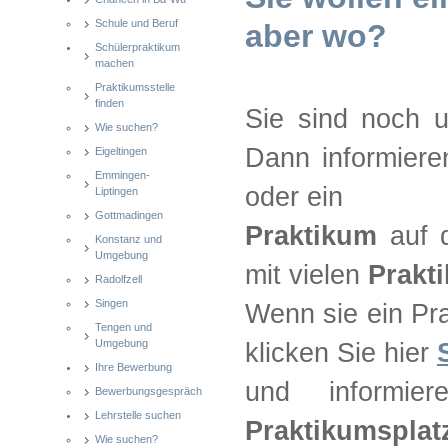
Schule und Beruf
aber wo?
Schülerpraktikum
machen
Praktikumsstelle
finden
Sie sind noch 
Wie suchen?
Dann informiere
Eigeltingen
Emmingen-
oder ein
Liptingen
Gottmadingen
Praktikum
auf 
Konstanz und
Umgebung
mit vielen
Prakt
Radolfzell
Singen
Wenn sie ein Pr
Tengen und
Umgebung
klicken Sie hier
Ihre Bewerbung
und informie
Bewerbungsgespräch
Lehrstelle suchen
Praktikumspla
Wie suchen?