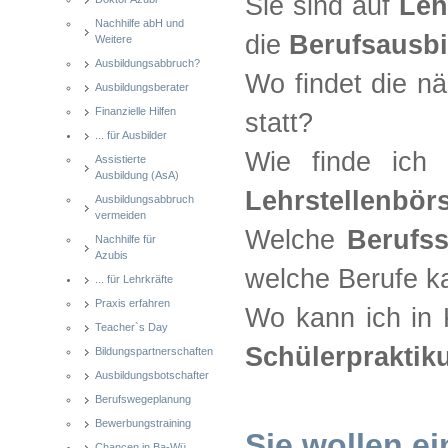
Sie sind auf
Leh
Nachhilfe abH und
die
Berufsausb
Weitere
Ausbildungsabbruch?
Wo findet die n
Ausbildungsberater
Finanzielle Hilfen
statt?
... für Ausbilder
Wie finde ich 
Assistierte
Ausbildung (AsA)
Lehrstellenbör
Ausbildungsabbruch
vermeiden
Welche
Berufs
Nachhilfe für
Azubis
welche Berufe ka
... für Lehrkräfte
Praxis erfahren
Wo kann ich in
Teacher`s Day
Schülerpraktik
Bildungspartnerschaften
Ausbildungsbotschafter
Berufswegeplanung
Bewerbungstraining
Sie wollen e
Chancen in Ba-Wü