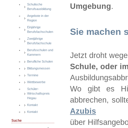
Umgebung
.
Schulische
Berufsausbildung
Angebote in der
Region
Einjährige
Sie machen 
Berufsfachschulen
Zweijährige
Berufsfachschule
Berufsschulen und
Jetzt droht weg
Kammern
Berufliche Schulen
Schule, oder i
Bildungsmessen
Termine
Ausbildungsabb
Wettbewerbe
Wo gibt es Hil
Schüler-
Wirtschaftspreis
abbrechen, soll
Hegau
Kontakt
Azubis
Kontakt
über Hilfsangebo
Suche