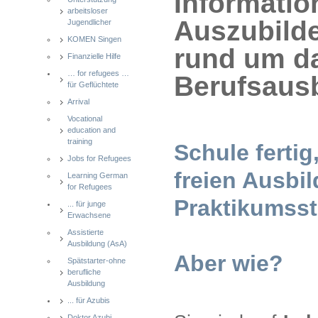
Informatio
arbeitsloser
Auszubilde
Jugendlicher
KOMEN Singen
rund um d
Finanzielle Hilfe
… for refugees …
Berufsausb
für Geflüchtete
Arrival
Vocational
education and
training
Schule fertig
Jobs for Refugees
freien Ausbi
Learning German
for Refugees
Praktikumsste
... für junge
Erwachsene
Assistierte
Ausbildung (AsA)
Aber wie?
Spätstarter-ohne
berufliche
Ausbildung
... für Azubis
Doktor Azubi