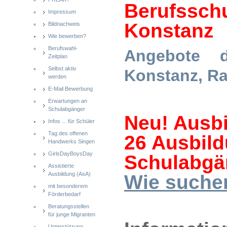
Berufsschu
Impressum
Konstan
Bildnachweis
Wie bewerben?
Berufswahl-
Angebote d
Zeitplan
Selbst aktiv
Konstanz, Ra
werden
E-Mail Bewerbung
Erwartungen an
Schulabgänger
Neu! Ausbi
Infos ... für Schüler
Tag des offenen
26 Ausbild
Handwerks Singen
GirlsDayBoysDay
Schulabgä
Assistierte
Ausbildung (AsA)
Wie suche
mit besonderem
Förderbedarf
Beratungsstellen
für junge Migranten
Unterstützung