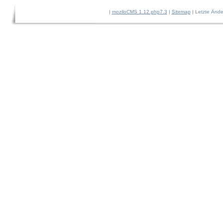
|
moziloCMS 1.12.php7.3
|
Sitemap
| Letzte Änd